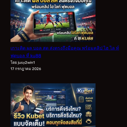
เกาะติด ผล บอล สด ส่งตรงถึงมือคุณ พร้อมคลิป ไฮ ไล ท์
ฟุตบอล ที่ ku88
โดย jusy2win1
17 กรกฎาคม 2026