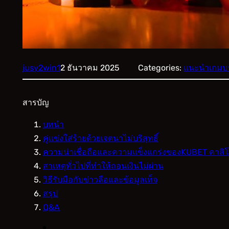
jusy2win1
2 ธันวาคม 2025
Categories:
แนะนำเกมบ
สารบัญ
บทนำ
คู่แข่งใส่ร้ายด้วยเจตนาไม่บริสุทธิ์
ความน่าเชื่อถือและความแข็งแกร่งของKUBET คาสิ
สาเหตุทั่วไปที่ทำให้ถอนเงินไม่ผ่าน
วิธีรับมือกับข่าวลือและข้อมูลเท็จ
สรุป
Q&A