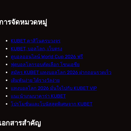
การจัดหมวดหมู่
KUBET คาสิโนครบวงจร
KUBET, บอลโลก, เว็บตรง
ดูบอลออนไลน์ World Cup 2026 ฟรี
ฟุตบอลโลกรอบคัดเลือก โซนเอชีย
สมัคร KUBET แทงบอลโลก 2026 ฝากถอนรวดเร็ว
เดิมพันง่าย ได้รางวัลง่าย
แทงบอลโลก 2026 มั่นใจไปกับ KUBET VIP
แนะนำเกมบาคาร่า KUBET
โปรโมชั่นและโบนัสสุดพิเศษจาก KUBET
เอกสารสำคัญ