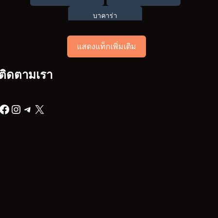
บาคาร่า
แสดงแท็กเพิ่มเติม
ติดตามเรา
cebook
Instagram
Telegram
X