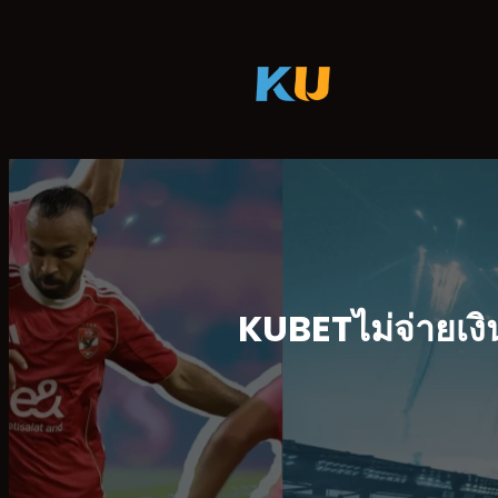
ข้าม
ไป
ยัง
เนื้อหา
KUBETไม่จ่ายเงิน