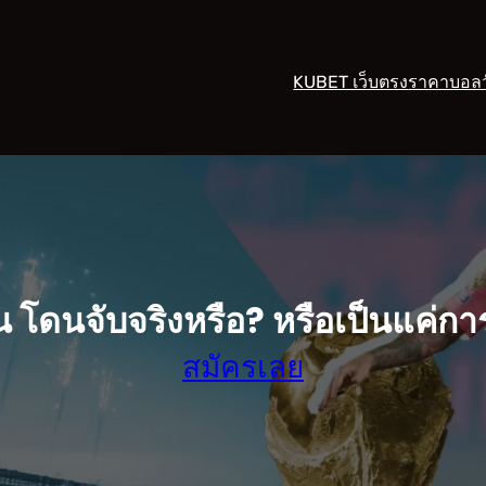
KUBET เว็บตรง
ราคาบอลวั
 โดนจับจริงหรือ? หรือเป็นแค่การ
สมัครเลย