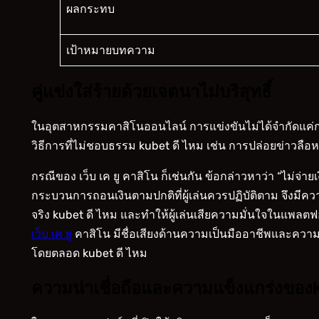
ผลกระทบ
เป้าหมายบทความ
คู่แข่งใส่ร้ายด้วยเจตนาไม่บริสุทธิ์
ในอุตสาหกรรมคาสิโนออนไลน์ การแข่งขันไม่ได้จำกัดแค่การ
วิธีการที่ไม่ชอบธรรม kubet ดี ไหม เช่น การปล่อยข่าวลือหรื
กรณีของ เว็บ เค ยู คาสิโน ก็เช่นกัน ข้อกล่าวหาว่า “ไม่จ
กระบวนการถอนเงินตามปกติที่ผู้เล่นควรปฏิบัติตาม จึงมีความเ
จริง kubet ดี ไหม และทำให้ผู้เล่นเสียความมั่นใจในแพลตฟอร
เว็บ เค ยู
คาสิโน มีชื่อเสียงด้านความเป็นมืออาชีพและความซื่
โดยตลอด kubet ดี ไหม
ความน่าเชื่อถือและความแข็งแกร่งขอ