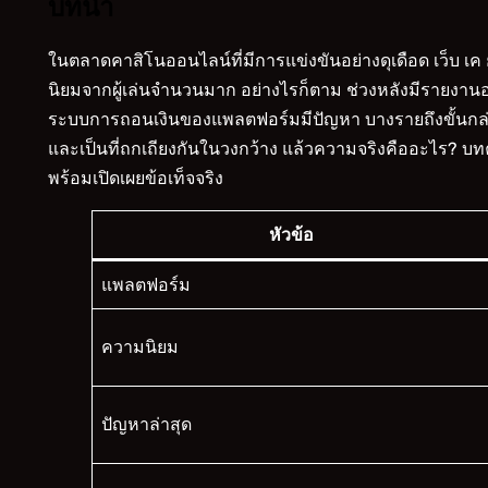
บทนำ
ในตลาดคาสิโนออนไลน์ที่มีการแข่งขันอย่างดุเดือด เว็บ เค
นิยมจากผู้เล่นจำนวนมาก อย่างไรก็ตาม ช่วงหลังมีรายงา
ระบบการถอนเงินของแพลตฟอร์มมีปัญหา บางรายถึงขั้นกล่า
และเป็นที่ถกเถียงกันในวงกว้าง แล้วความจริงคืออะไร? บท
พร้อมเปิดเผยข้อเท็จจริง
หัวข้อ
แพลตฟอร์ม
ความนิยม
ปัญหาล่าสุด