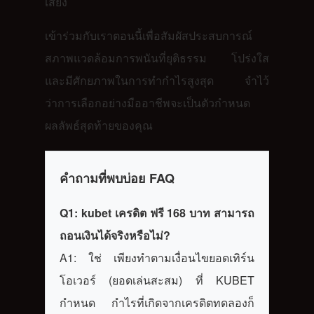
เสี่ยง
เข้าร่วมกับเราตอนนี้เพื่อสัมผัสประสบการณ์
สภาพแวดล้อมการพนันที่ยุติธรรม โปร่งใส
และมีศักยภาพในการทำกำไรสูงสุด จำไว้
ว่าการเลือกอย่างมืออาชีพจะเป็นตัวกำหนด
ผลลัพธ์สุดท้ายของคุณ
คำถามที่พบบ่อย FAQ
Q1: kubet เครดิต ฟรี 168 บาท สามารถ
ถอนเงินได้จริงหรือไม่?
A1: ใช่ เพียงทำตามเงื่อนไขยอดเทิร์น
โอเวอร์ (ยอดเล่นสะสม) ที่ KUBET
กำหนด กำไรที่เกิดจากเครดิตทดลองก็