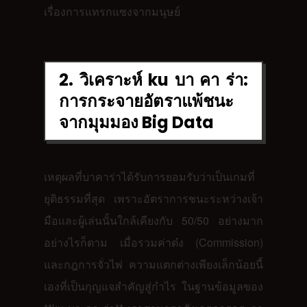
เรื่องการแทรกแซงจากมนุษย์
2. วิเคราะห์ ku บา คา ร่า:
การกระจายอัตราแพ้ชนะ
จากมุมมอง Big Data
เหตุผลที่บาคาร่าได้รับการยอมรับว่าเป็นเกมที่
ยุติธรรมที่สุด เพราะอัตราการชนะระหว่างเจ้า
มือและผู้เล่นนั้นใกล้เคียงกับ 50/50 อย่างมาก
อย่างไรก็ตาม เมื่อรวมค่าต๋ง (Commission)
และกฎการจั่วไพ่ ความแตกต่างเพียงเล็กน้อยนี้
เองที่เป็นกุญแจสำคัญสู่กำไร ในฐานข้อมูลของ