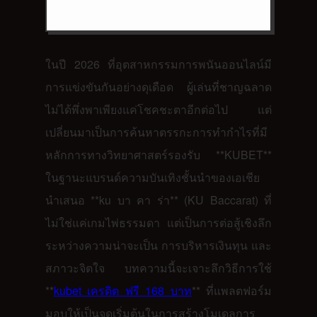
ในปี 2026 ที่อุตสาหกรรมการพนันออนไลน์มี
การแข่งขันกันอย่างดุเดือด ผู้เล่นที่ชาญฉลาด
ไม่ได้พึ่งพาเพียงแค่โชคชะตาอีกต่อไป แต่
เปลี่ยนมาเป็นการค้นหาตรรกะการทำกำไรที่มี
หลักการทางวิทยาศาสตร์รองรับ **KUBET**
ในฐานะแบรนด์ความบันเทิงชั้นนำของเอเชีย
นำเสนอ **ku บา คา ร่า** (KU Baccarat) ที่
ไม่ใช่แค่เกมไพ่ธรรมดา แต่เป็นการต่อสู้เชิงลึก
ระหว่างความน่าจะเป็น การบริหารเงินทุน และ
สภาวะจิตใจ บทความนี้จะเจาะลึกวิธีการใช้
**
kubet เครดิต ฟรี 168 บาท
** ที่แพลตฟอร์ม
มอบให้เป็นจุดเริ่มต้นในการสร้างโมเดลการ