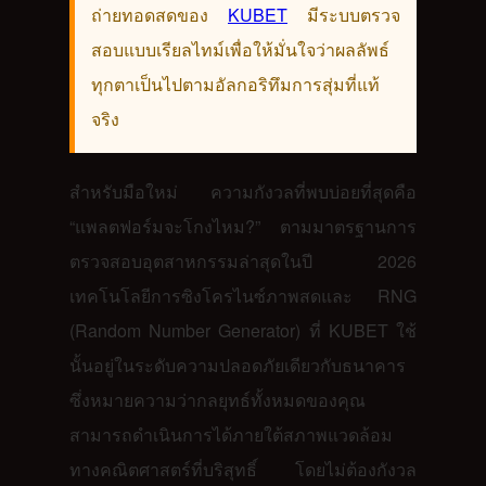
ถ่ายทอดสดของ
KUBET
มีระบบตรวจ
สอบแบบเรียลไทม์เพื่อให้มั่นใจว่าผลลัพธ์
ทุกตาเป็นไปตามอัลกอริทึมการสุ่มที่แท้
จริง
สำหรับมือใหม่ ความกังวลที่พบบ่อยที่สุดคือ
“แพลตฟอร์มจะโกงไหม?” ตามมาตรฐานการ
ตรวจสอบอุตสาหกรรมล่าสุดในปี 2026
เทคโนโลยีการซิงโครไนซ์ภาพสดและ RNG
(Random Number Generator) ที่ KUBET ใช้
นั้นอยู่ในระดับความปลอดภัยเดียวกับธนาคาร
ซึ่งหมายความว่ากลยุทธ์ทั้งหมดของคุณ
สามารถดำเนินการได้ภายใต้สภาพแวดล้อม
ทางคณิตศาสตร์ที่บริสุทธิ์ โดยไม่ต้องกังวล