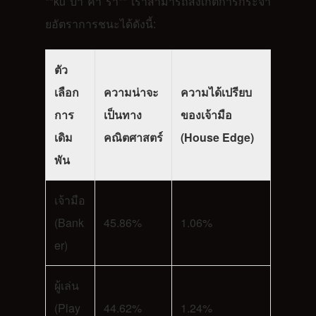
**ku บา คา ร่า** เราสามารถสังเกตการกระจา
ยอัตราการชนะได้ดังนี้:
ตัว
เลือก
ความน่าจะ
ความได้เปรียบ
การ
เป็นทาง
ของเจ้ามือ
เดิม
คณิตศาสตร์
(House Edge)
พัน
เจ้ามือ
(Bank
45.86%
1.06%
er)
ผู้เล่น
(Play
44.62%
1.24%