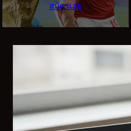
สมัครเลย