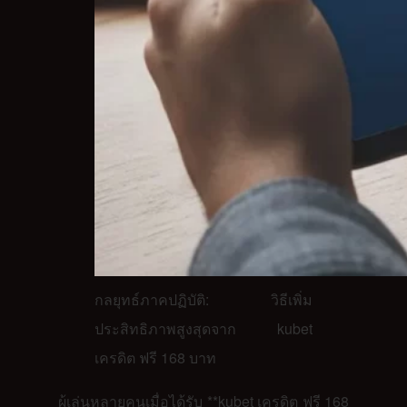
กลยุทธ์ภาคปฏิบัติ: วิธีเพิ่ม
ประสิทธิภาพสูงสุดจาก kubet
เครดิต ฟรี 168 บาท
ผู้เล่นหลายคนเมื่อได้รับ **kubet เครดิต ฟรี 168