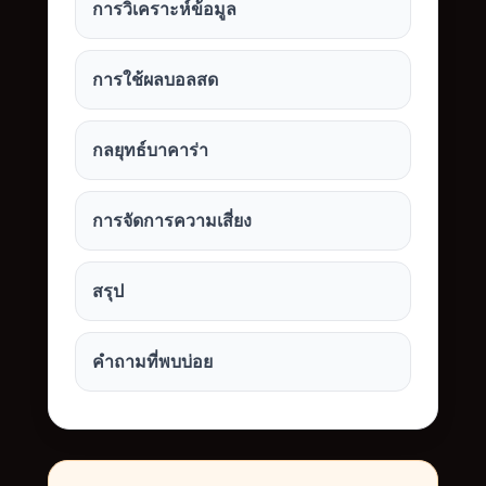
การวิเคราะห์ข้อมูล
การใช้ผลบอลสด
กลยุทธ์บาคาร่า
การจัดการความเสี่ยง
สรุป
คำถามที่พบบ่อย