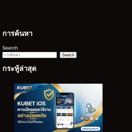
การค้นหา
Search
Search
กระทู้ล่าสุด