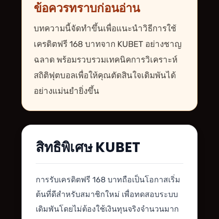
ข้อควรทราบก่อนอ่าน
บทความนี้จัดทำขึ้นเพื่อแนะนำวิธีการใช้
เครดิตฟรี 168 บาทจาก KUBET อย่างชาญ
ฉลาด พร้อมรวบรวมเทคนิคการวิเคราะห์
สถิติฟุตบอลเพื่อให้คุณตัดสินใจเดิมพันได้
อย่างแม่นยำยิ่งขึ้น
สิทธิพิเศษ KUBET
การรับเครดิตฟรี 168 บาทถือเป็นโอกาสเริ่ม
ต้นที่ดีสำหรับสมาชิกใหม่ เพื่อทดสอบระบบ
เดิมพันโดยไม่ต้องใช้เงินทุนจริงจำนวนมาก