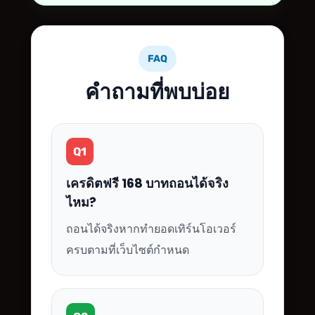
FAQ
คำถามที่พบบ่อย
Q1
เครดิตฟรี 168 บาทถอนได้จริง
ไหม?
ถอนได้จริงหากทำยอดเทิร์นโอเวอร์
ครบตามที่เว็บไซต์กำหนด