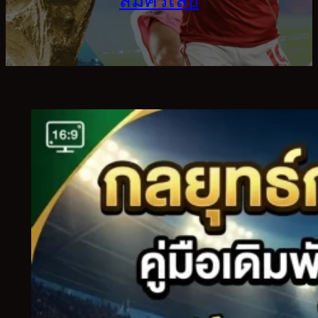
สมัครเลย