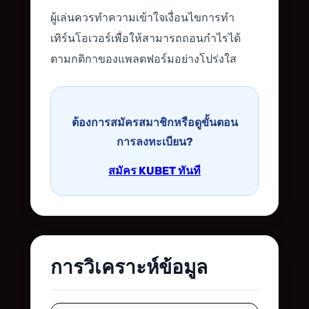
ผู้เล่นควรทำความเข้าใจเงื่อนไขการทำ
เทิร์นโอเวอร์เพื่อให้สามารถถอนกำไรได้
ตามกติกาของแพลตฟอร์มอย่างโปร่งใส
ต้องการสมัครสมาชิกหรือดูขั้นตอน
การลงทะเบียน?
สมัคร KUBET ทันที
การวิเคราะห์ข้อมูล