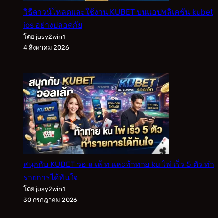
วิธีดาวน์โหลดและใช้งาน KUBET บนแอปพลิเคชัน kubet
ios อย่างปลอดภัย
โดย jusy2win1
4 สิงหาคม 2026
สนุกกับ KUBET วอ ล เล้ ท และท้าทาย ku ไพ่ เร็ว 5 ตัว ทำ
รายการได้ทันใจ
โดย jusy2win1
30 กรกฎาคม 2026