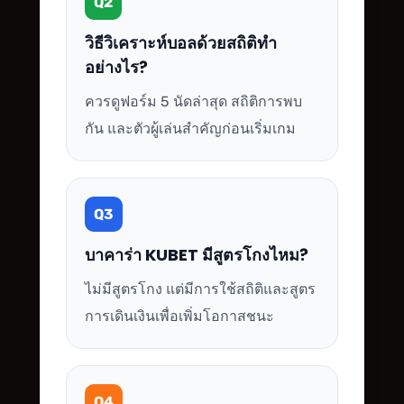
Q2
วิธีวิเคราะห์บอลด้วยสถิติทำ
อย่างไร?
ควรดูฟอร์ม 5 นัดล่าสุด สถิติการพบ
กัน และตัวผู้เล่นสำคัญก่อนเริ่มเกม
Q3
บาคาร่า KUBET มีสูตรโกงไหม?
ไม่มีสูตรโกง แต่มีการใช้สถิติและสูตร
การเดินเงินเพื่อเพิ่มโอกาสชนะ
Q4