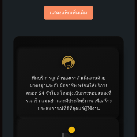
แสดงแท็กเพิ่มเติม
ทีมบริการลูกค้าของเราดำเนินงานด้วย
มาตรฐานระดับมืออาชีพ พร้อมให้บริการ
ตลอด 24 ชั่วโมง โดยมุ่งเน้นการตอบสนองที่
รวดเร็ว แม่นยำ และมีประสิทธิภาพ เพื่อสร้าง
ประสบการณ์ที่ดีที่สุดแก่ผู้ใช้งาน