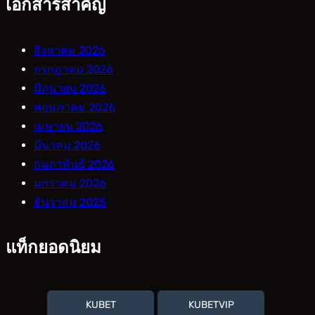
เอกสารสำคัญ
สิงหาคม 2026
กรกฎาคม 2026
มิถุนายน 2026
พฤษภาคม 2026
เมษายน 2026
มีนาคม 2026
กุมภาพันธ์ 2026
มกราคม 2026
ธันวาคม 2025
แท็กยอดนิยม
KUBET
KUBETVIP