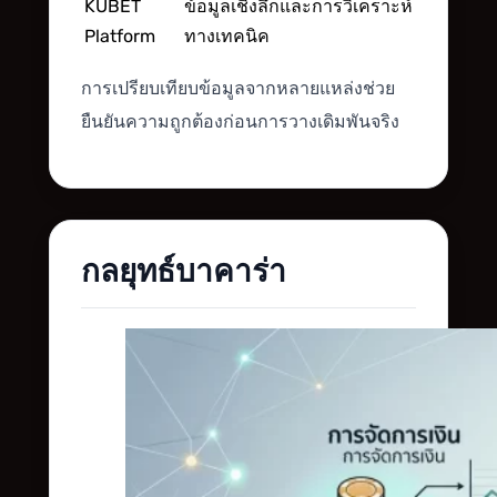
KUBET
ข้อมูลเชิงลึกและการวิเคราะห์
Platform
ทางเทคนิค
การเปรียบเทียบข้อมูลจากหลายแหล่งช่วย
ยืนยันความถูกต้องก่อนการวางเดิมพันจริง
กลยุทธ์บาคาร่า