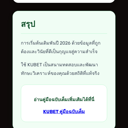
สรุป
การเริ่มต้นเดิมพันปี 2026 ด้วยข้อมูลที่ถูก
ต้องและวินัยที่ดีเป็นกุญแจสู่ความสำเร็จ
ใช้ KUBET เป็นสนามทดสอบและพัฒนา
ทักษะวิเคราะห์ของคุณด้วยสถิติที่แท้จริง
อ่านคู่มือฉบับเต็มเพิ่มเติมได้ที่นี่
KUBET คู่มือฉบับเต็ม