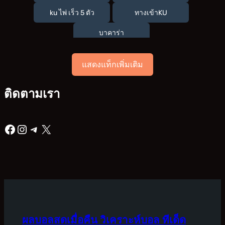
ku ไพ่ เร็ว 5 ตัว
ทางเข้าKU
บาคาร่า
แสดงแท็กเพิ่มเติม
ติดตามเรา
Facebook
Instagram
Telegram
X
ผลบอลสดเมื่อคืน วิเคราะห์บอล ทีเด็ด