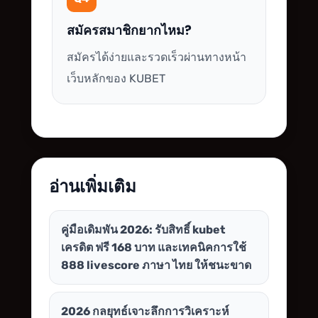
สมัครสมาชิกยากไหม?
สมัครได้ง่ายและรวดเร็วผ่านทางหน้า
เว็บหลักของ KUBET
อ่านเพิ่มเติม
คู่มือเดิมพัน 2026: รับสิทธิ์ kubet
เครดิต ฟรี 168 บาท และเทคนิคการใช้
888 livescore ภาษา ไทย ให้ชนะขาด
2026 กลยุทธ์เจาะลึกการวิเคราะห์